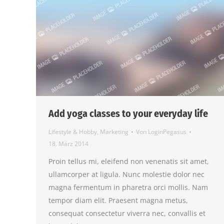
Add yoga classes to your everyday life
Lifestyle & Hobby
,
Marketing
Von
LoginPegasus
18. März 2014
Proin tellus mi, eleifend non venenatis sit amet,
ullamcorper at ligula. Nunc molestie dolor nec
magna fermentum in pharetra orci mollis. Nam
tempor diam elit. Praesent magna metus,
consequat consectetur viverra nec, convallis et