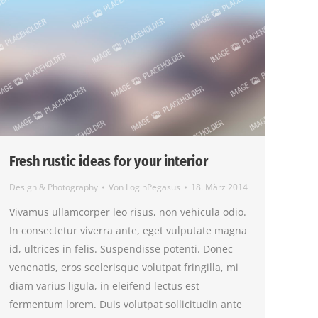
Fresh rustic ideas for your interior
Design & Photography
Von
LoginPegasus
18. März 2014
Vivamus ullamcorper leo risus, non vehicula odio.
In consectetur viverra ante, eget vulputate magna
id, ultrices in felis. Suspendisse potenti. Donec
venenatis, eros scelerisque volutpat fringilla, mi
diam varius ligula, in eleifend lectus est
fermentum lorem. Duis volutpat sollicitudin ante