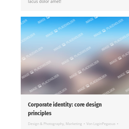
lacus dolor amet!
Corporate identity: core design
principles
Design & Photography
,
Marketing
Von
LoginPegasus