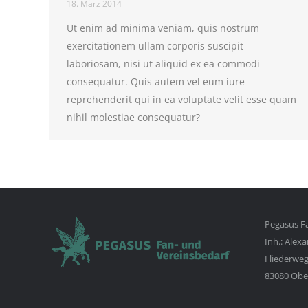
18. März 2014
Ut enim ad minima veniam, quis nostrum
exercitationem ullam corporis suscipit
laboriosam, nisi ut aliquid ex ea commodi
consequatur. Quis autem vel eum iure
reprehenderit qui in ea voluptate velit esse quam
nihil molestiae consequatur?
Pegasus Fa
Inh.: Alex
Fliederweg
83080 Obe