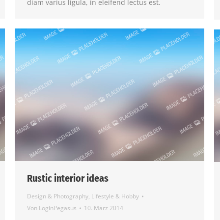
diam varius ligula, in eleifend lectus est.
Rustic interior ideas
Design & Photography
,
Lifestyle & Hobby
Von
LoginPegasus
10. März 2014