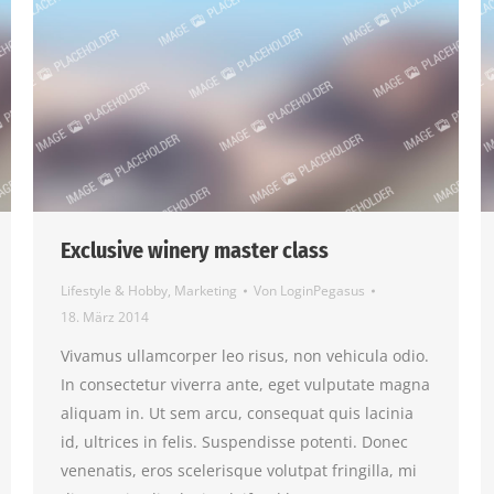
Exclusive winery master class
Lifestyle & Hobby
,
Marketing
Von
LoginPegasus
18. März 2014
Vivamus ullamcorper leo risus, non vehicula odio.
In consectetur viverra ante, eget vulputate magna
aliquam in. Ut sem arcu, consequat quis lacinia
id, ultrices in felis. Suspendisse potenti. Donec
venenatis, eros scelerisque volutpat fringilla, mi