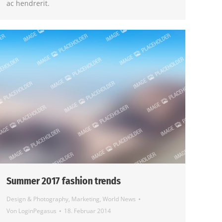
ac hendrerit.
Summer 2017 fashion trends
Design & Photography
,
Marketing
,
World News
Von
LoginPegasus
18. Februar 2014