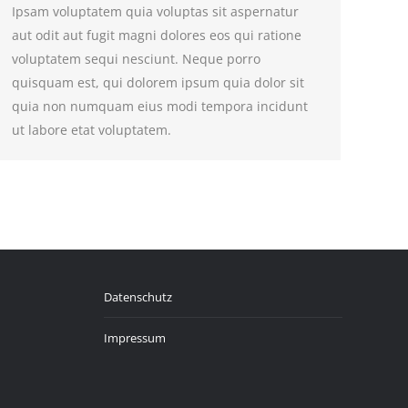
Ipsam voluptatem quia voluptas sit aspernatur
aut odit aut fugit magni dolores eos qui ratione
voluptatem sequi nesciunt. Neque porro
quisquam est, qui dolorem ipsum quia dolor sit
quia non numquam eius modi tempora incidunt
ut labore etat voluptatem.
Datenschutz
Impressum