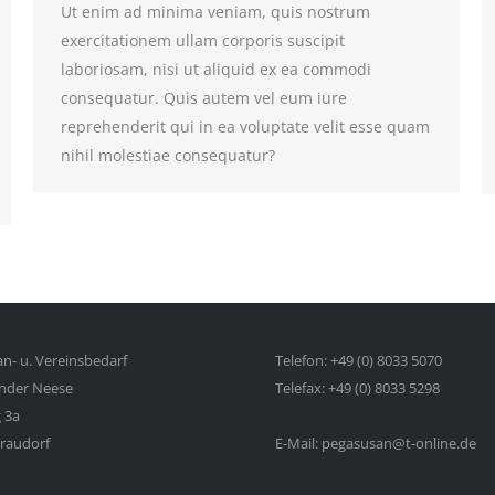
Ut enim ad minima veniam, quis nostrum
exercitationem ullam corporis suscipit
laboriosam, nisi ut aliquid ex ea commodi
consequatur. Quis autem vel eum iure
reprehenderit qui in ea voluptate velit esse quam
nihil molestiae consequatur?
n- u. Vereinsbedarf
Telefon: +49 (0) 8033 5070
ander Neese
Telefax: +49 (0) 8033 5298
 3a
raudorf
E-Mail: pegasusan@t-online.de