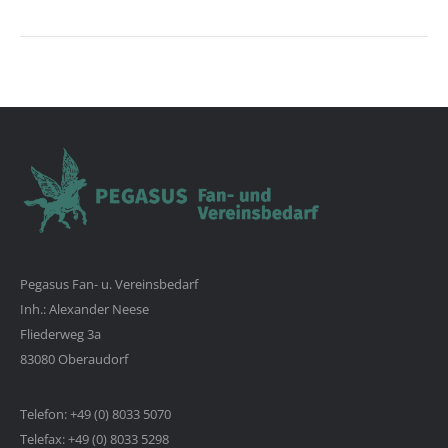
Pegasus Fan- u. Vereinsbedarf
Inh.: Alexander Neese
Fliederweg 3a
83080 Oberaudorf
Telefon: +49 (0) 8033 5070
Telefax: +49 (0) 8033 5298