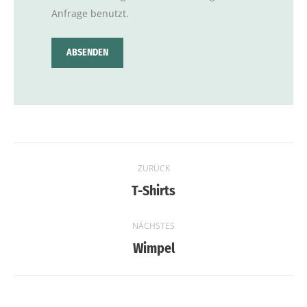
Anfrage benutzt.
Project
navigation
ZURÜCK
Previous
T-Shirts
project:
NÄCHSTES
Next
Wimpel
project: