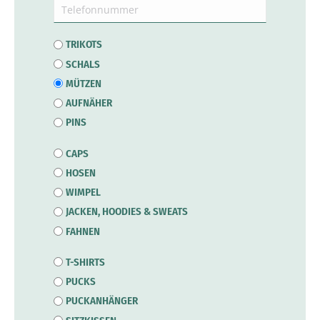
(erforderlich)
Telefonnummer
Produktart
TRIKOTS
SCHALS
MÜTZEN
AUFNÄHER
PINS
Produktart
CAPS
HOSEN
WIMPEL
JACKEN, HOODIES & SWEATS
FAHNEN
Produktart
T-SHIRTS
PUCKS
PUCKANHÄNGER